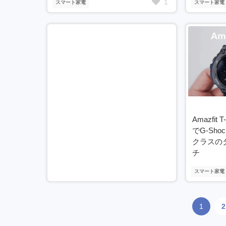
1
スマート家電
スマート家電
Amazfit
でG-Sh
クラスの
チ
スマート家電
1
2