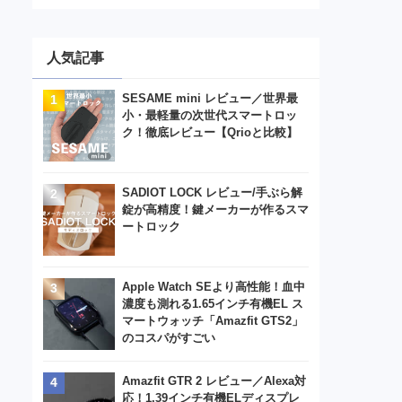
人気記事
SESAME mini レビュー／世界最
小・最軽量の次世代スマートロッ
ク！徹底レビュー【Qrioと比較】
SADIOT LOCK レビュー/手ぶら解
錠が高精度！鍵メーカーが作るスマ
ートロック
Apple Watch SEより高性能！血中
濃度も測れる1.65インチ有機EL ス
マートウォッチ「Amazfit GTS2」
のコスパがすごい
Amazfit GTR 2 レビュー／Alexa対
応！1.39インチ有機ELディスプレ