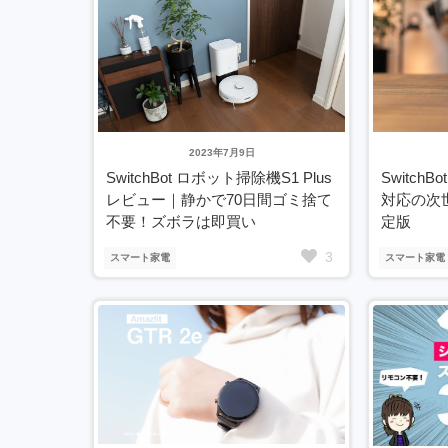
2023年7月9日
SwitchBot ロボット掃除機S1 Plus
SwitchB
レビュー｜静かで70日間ゴミ捨て
対応の次
不要！ズボラは即買い
定版
3
スマート家電
スマート家電