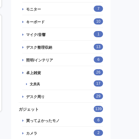
7
モニター
10
キーボード
1
マイク/音響
13
デスク整理収納
6
照明/インテリア
26
卓上雑貨
17
文房具
29
デスク周り
139
ガジェット
6
買ってよかったモノ
2
カメラ