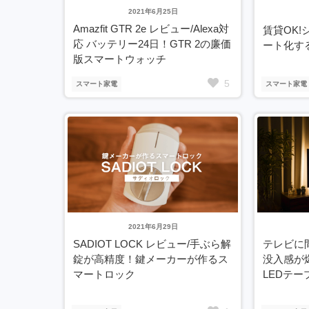
2021年6月25日
Amazfit GTR 2e レビュー/Alexa対
賃貸OK
応 バッテリー24日！GTR 2の廉価
ート化す
版スマートウォッチ
5
スマート家電
スマート家電
2021年6月29日
SADIOT LOCK レビュー/手ぶら解
テレビに
錠が高精度！鍵メーカーが作るス
没入感が爆
マートロック
LEDテ