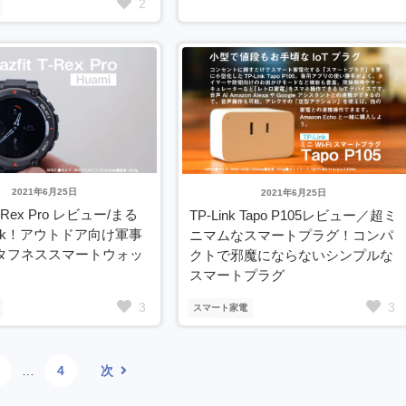
2
2021年6月25日
2021年6月25日
 T-Rex Pro レビュー/まる
TP-Link Tapo P105レビュー／超ミ
ock！アウトドア向け軍事
ニマムなスマートプラグ！コンパ
タフネススマートウォッ
クトで邪魔にならないシンプルな
スマートプラグ
3
3
スマート家電
…
4
次