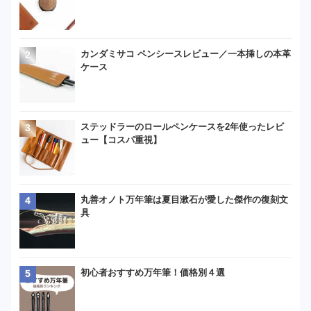
カンダミサコ ペンシースレビュー／一本挿しの本革
ケース
ステッドラーのロールペンケースを2年使ったレビ
ュー【コスパ重視】
丸善オノト万年筆は夏目漱石が愛した傑作の復刻文
具
初心者おすすめ万年筆！価格別４選