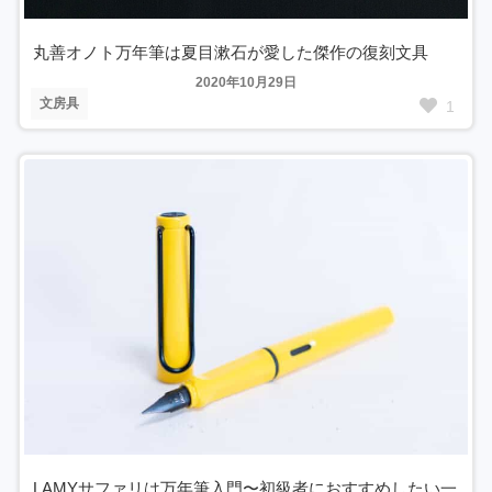
丸善オノト万年筆は夏目漱石が愛した傑作の復刻文具
2020年10月29日
文房具
1
LAMYサファリは万年筆入門〜初級者におすすめしたい一