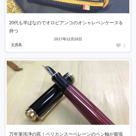
20代も半ばなのでオロビアンコのオシャレペンケースを
持つ
2017年12月28日
文房具
0
万年筆洗浄の罠！ペリカンスーベレーンのペン軸が膨張