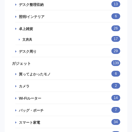
13
デスク整理収納
6
照明/インテリア
26
卓上雑貨
17
文房具
29
デスク周り
139
ガジェット
6
買ってよかったモノ
2
カメラ
14
Wi-Fiルーター
7
バッグ・ポーチ
34
スマート家電