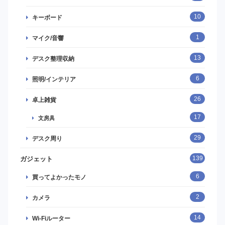
10
キーボード
1
マイク/音響
13
デスク整理収納
6
照明/インテリア
26
卓上雑貨
17
文房具
29
デスク周り
139
ガジェット
6
買ってよかったモノ
2
カメラ
14
Wi-Fiルーター