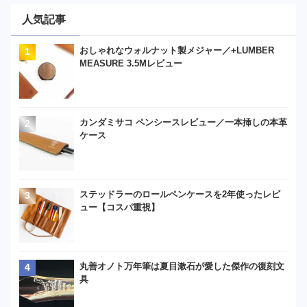
人気記事
おしゃれなウォルナット製メジャー／+LUMBER
MEASURE 3.5Mレビュー
カンダミサコ ペンシースレビュー／一本挿しの本革
ケース
ステッドラーのロールペンケースを2年使ったレビ
ュー【コスパ重視】
丸善オノト万年筆は夏目漱石が愛した傑作の復刻文
具