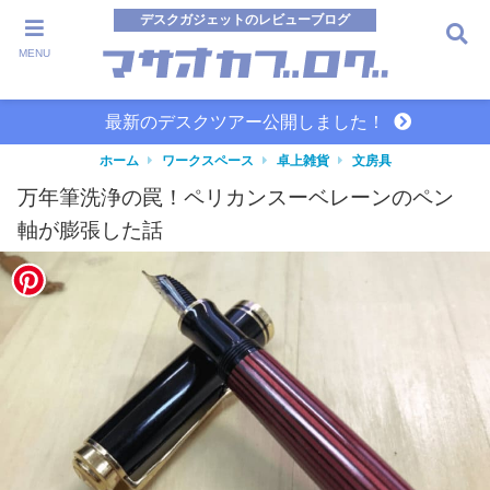
デスクガジェットのレビューブログ
MENU
最新のデスクツアー公開しました！
ホーム
ワークスペース
卓上雑貨
文房具
万年筆洗浄の罠！ペリカンスーベレーンのペン
軸が膨張した話