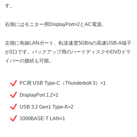
す。
右側には
モニター用DisplayPort
×2とAC電源。
左側に
有線LANポート
、
転送速度5GB/sの高速USB-A端子
が2口
です。バックアップ用のハードディスクやDVDドラ
イバーの接続も可能。
PC用 USB Type-C（Thunderbolt 3）×1
DisplayPort 1.2×2
USB 3.2 Gen1 Type-A×2
1000BASE-T LAN×1