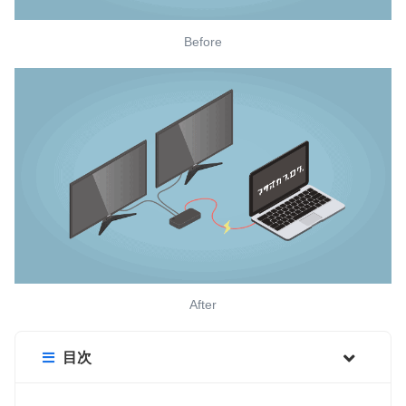
Before
After
目次