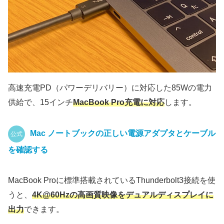
高速充電PD（パワーデリバリー）に対応した
85Wの電力
供給
で、15インチ
MacBook Pro充電に対応
します。
Mac ノートブックの正しい電源アダプタとケーブル
公式
を確認する
MacBook Proに標準搭載されているThunderbolt3接続を使
うと、
4K@60Hzの高画質映像をデュアルディスプレイに
出力
できます。