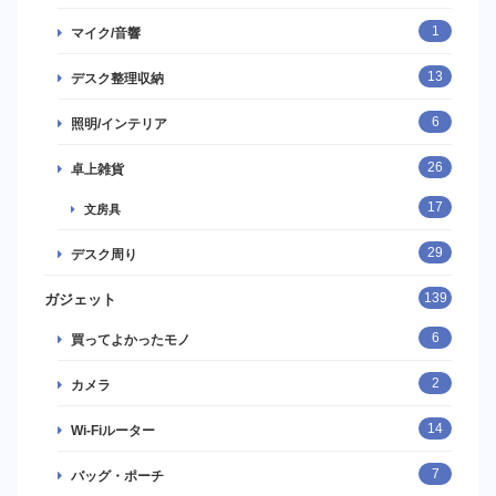
1
マイク/音響
13
デスク整理収納
6
照明/インテリア
26
卓上雑貨
17
文房具
29
デスク周り
139
ガジェット
6
買ってよかったモノ
2
カメラ
14
Wi-Fiルーター
7
バッグ・ポーチ