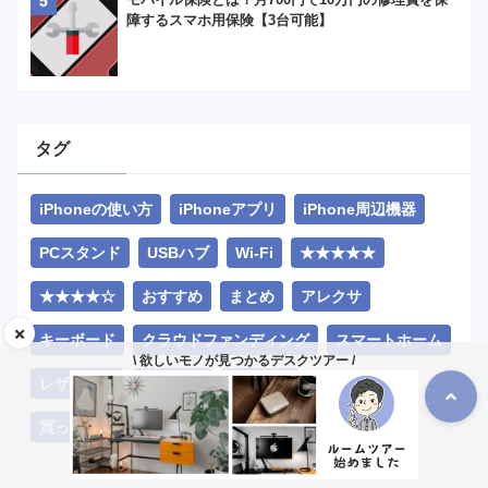
障するスマホ用保険【3台可能】
タグ
iPhoneの使い方
iPhoneアプリ
iPhone周辺機器
PCスタンド
USBハブ
Wi-Fi
★★★★★
★★★★☆
おすすめ
まとめ
アレクサ
キーボード
クラウドファンディング
スマートホーム
\ 欲しいモノが見つかるデスクツアー /
レザー素材
レビュー
充電機器
買ってよかったモノ