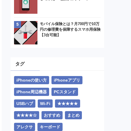
モバイル保険とは？月700円で10万
円の修理費を保障するスマホ用保険
【3台可能】
タグ
iPhoneの使い方
iPhoneアプリ
iPhone周辺機器
PCスタンド
USBハブ
Wi-Fi
★★★★★
★★★★☆
おすすめ
まとめ
アレクサ
キーボード