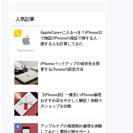
人気記事
AppleCare+に入るべき？iPhone12
で検証/iPhoneの保証で得する人・
損する人を計算してみた
iPhoneバックアップの保存先を変
更するiTunesの設定方法
【iPhone別】一番安いiPhone修理
おすすめ店をやさしく解説！信頼３
大ショップを比較
アップルケアの画面割れ修理を体験
してみた！電話が神サポート