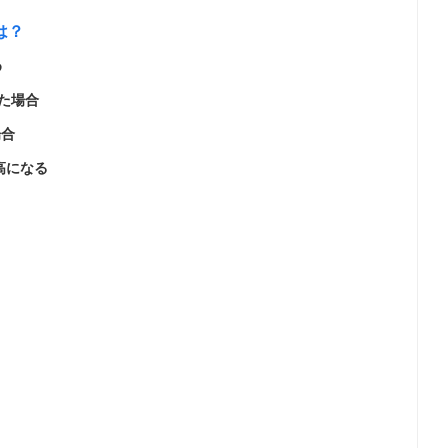
は？
め
した場合
場合
割高になる