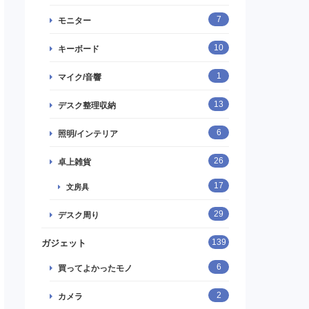
7
モニター
10
キーボード
1
マイク/音響
13
デスク整理収納
6
照明/インテリア
26
卓上雑貨
17
文房具
29
デスク周り
139
ガジェット
6
買ってよかったモノ
2
カメラ