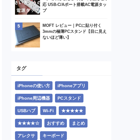
応 USB-C/Aポート搭載AC電源タッ
プ
MOFT レビュー｜PCに貼り付く
3mmの極薄PCスタンド【目に見え
ないほど薄い】
タグ
iPhoneの使い方
iPhoneアプリ
iPhone周辺機器
PCスタンド
USBハブ
Wi-Fi
★★★★★
★★★★☆
おすすめ
まとめ
アレクサ
キーボード