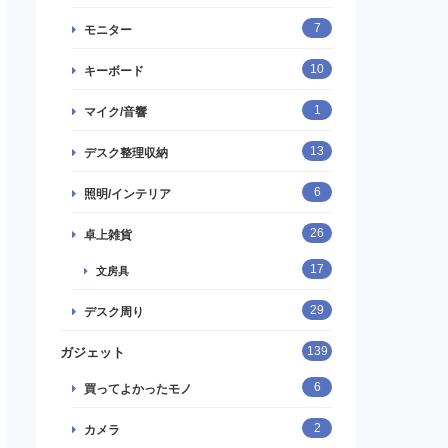
7
モニター
10
キーボード
1
マイク/音響
13
デスク整理収納
6
照明/インテリア
26
卓上雑貨
17
文房具
29
デスク周り
139
ガジェット
6
買ってよかったモノ
2
カメラ