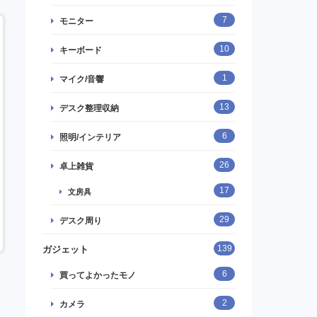
7
モニター
10
キーボード
1
マイク/音響
13
デスク整理収納
6
照明/インテリア
26
卓上雑貨
17
文房具
29
デスク周り
139
ガジェット
6
買ってよかったモノ
2
カメラ