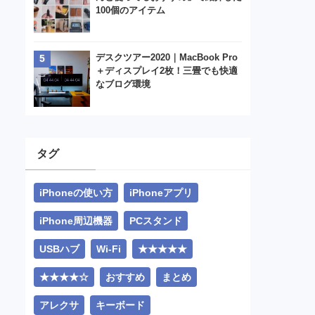
100個のアイテム
デスクツアー2020｜MacBook Pro
＋ディスプレイ2枚！三畳でも快適
なブログ環境
タグ
iPhoneの使い方
iPhoneアプリ
iPhone周辺機器
PCスタンド
USBハブ
Wi-Fi
★★★★★
★★★★☆
おすすめ
まとめ
アレクサ
キーボード