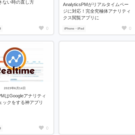
きない時の直し方
AnalyticsPMがリアルタイムペー
ジに対応！完全究極体アナリティ
クス閲覧アプリに
0
0
d
iPhone・iPad
2023年6月14日
icsPMはGoogleアナリティ
ェックをする神アプリ
0
d