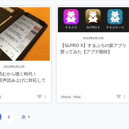
2023年6月14日
【SLPRO X】するぷろの新アプリ
買ってみた【アプデ期待】
2023年6月14日
読むから聴く時代！
tが音声読み上げに対応して
0
0
d
iPhone・iPad
2
次