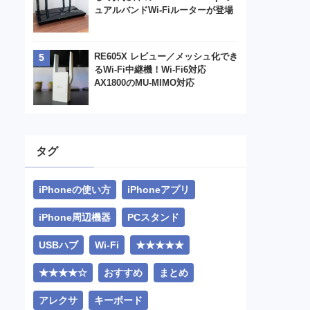
ュアルバンドWi-Fiルーターが登場
RE605X レビュー／メッシュ化でき
るWi-Fi中継機！Wi-Fi6対応
AX1800のMU-MIMO対応
タグ
iPhoneの使い方
iPhoneアプリ
iPhone周辺機器
PCスタンド
USBハブ
Wi-Fi
★★★★★
★★★★☆
おすすめ
まとめ
アレクサ
キーボード