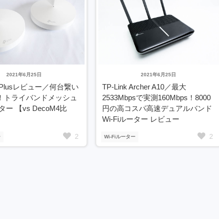
2021年6月25日
2021年6月25日
9 Plusレビュー／何台繋い
TP-Link Archer A10／最大
！トライバンドメッシュ
2533Mbpsで実測160Mbps！8000
ーター 【vs DecoM4比
円の高コスパ高速デュアルバンド
Wi-Fiルーター レビュー
2
2
ー
Wi-Fiルーター