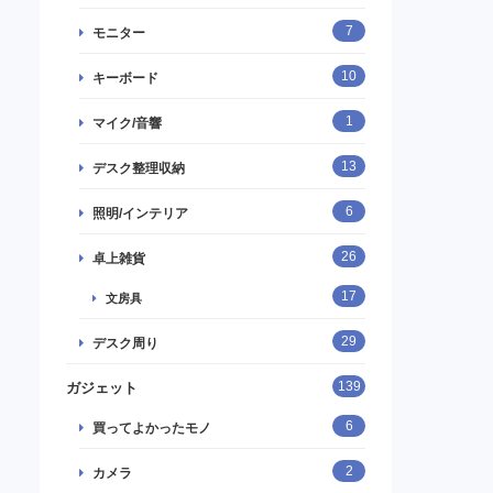
7
モニター
10
キーボード
1
マイク/音響
13
デスク整理収納
6
照明/インテリア
26
卓上雑貨
17
文房具
29
デスク周り
139
ガジェット
6
買ってよかったモノ
2
カメラ