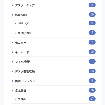
8
デスク・チェア
19
Macbook
8
USBハブ
5
外付けSSD
7
モニター
10
キーボード
1
マイク/音響
13
デスク整理収納
6
照明/インテリア
26
卓上雑貨
17
文房具