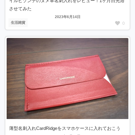
イルビゾンテのヌメ革名刺入れをレビュー！1ヶ月日光浴
させてみた
2023年6月14日
生活雑貨
0
薄型名刺入れCardRidgeをスマホケースに入れておこう