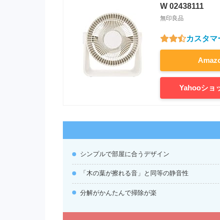
W 02438111
無印良品
カスタマ
Ama
Yahooシ
シンプルで部屋に合うデザイン
「木の葉が擦れる音」と同等の静音性
分解がかんたんで掃除が楽