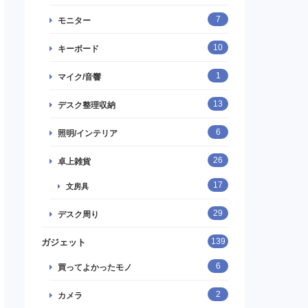
7
モニター
10
キーボード
1
マイク/音響
13
デスク整理収納
6
照明/インテリア
26
卓上雑貨
17
文房具
29
デスク周り
139
ガジェット
6
買ってよかったモノ
2
カメラ