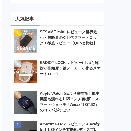
人気記事
SESAME mini レビュー／世界最
小・最軽量の次世代スマートロッ
ク！徹底レビュー【Qrioと比較】
SADIOT LOCK レビュー/手ぶら解
錠が高精度！鍵メーカーが作るスマ
ートロック
Apple Watch SEより高性能！血中
濃度も測れる1.65インチ有機EL ス
マートウォッチ「Amazfit GTS2」
のコスパがすごい
Amazfit GTR 2 レビュー／Alexa対
応！1.39インチ有機ELディスプレ