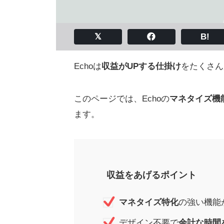
B!
Echoは
収益がUPする仕掛け
をたくさん
このページでは、Echoの
マネタイズ機
ます。
収益をあげるポイント
マネタイズ特化
の強い機能
デザイン不要で
余計な時間