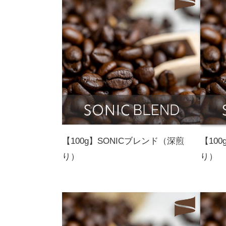
【100g】SONICブレンド（深煎
【10
り）
り）