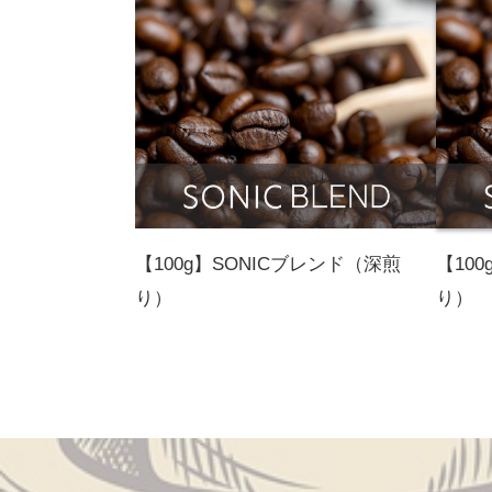
【100g】SONICブレンド（深煎
【10
り）
り）