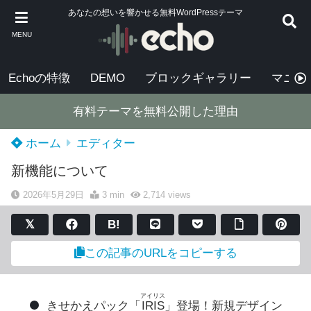
あなたの想いを響かせる無料WordPressテーマ
MENU
Echoの特徴
DEMO
ブロックギャラリー
マニュ
有料テーマを無料公開した理由
ホーム
エディター
新機能について
2026年5月29日
3 min
2,714
views
B!
この記事のURLをコピーする
アイリス
きせかえパック「
IRIS
」登場！新規デザイン