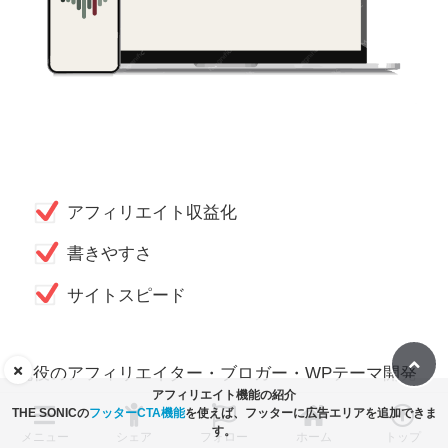
アフィリエイト収益化
書きやすさ
サイトスピード
現役のアフィリエイター・ブロガー・WPテーマ開発
アフィリエイト機能の紹介
者が作った、書き心地とマネタイズに特化した
THE SONICの
フッターCTA機能
を使えば、フッターに広告エリアを追加できま
す。
WordPressテーマ。
メニュー
シェア
フォロー
ホーム
トップ