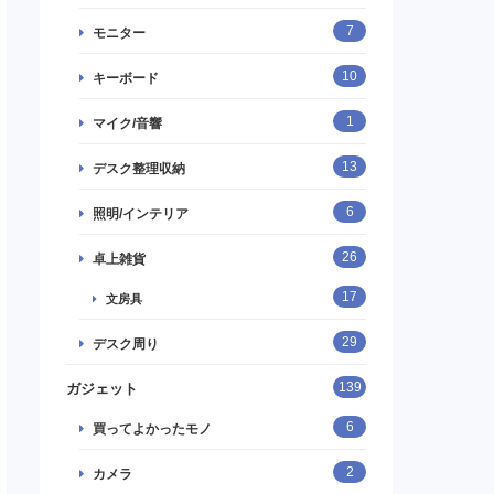
7
モニター
10
キーボード
1
マイク/音響
13
デスク整理収納
6
照明/インテリア
26
卓上雑貨
17
文房具
29
デスク周り
139
ガジェット
6
買ってよかったモノ
2
カメラ