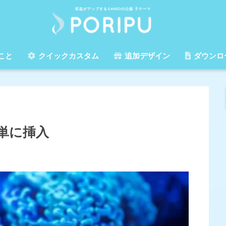
収益がアップするSANGOの公認 子テーマ
こと
クイックカスタム
追加デザイン
ダウンロ
単に挿入